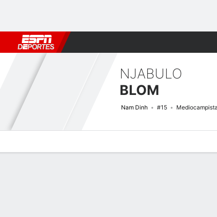
Fútbol
MLB
F. Americano
Básquetbol
WNBA
F1
Boxe
NJABULO
BLOM
Nam Dinh
#15
Mediocampist
Perfil de Jugador
Bio
Noticias
Partidos
Estadísticas