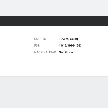
o
Más Deportes
EST/PES
1.73 m, 66 kg
FDN
11/12/1999 (26)
NACIONALIDAD
Sudáfrica
a