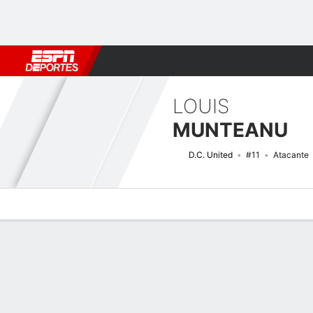
Fútbol
MLB
F. Americano
Básquetbol
WNBA
F1
Boxe
LOUIS
MUNTEANU
D.C. United
#11
Atacante
Perfil de Jugador
Bio
Noticias
Partidos
Estadísticas