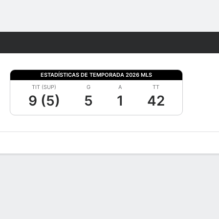
Watch
Juegos
ESTADÍSTICAS DE TEMPORADA 2026 MLS
TIT (SUP)
G
A
TT
9 (5)
5
1
42