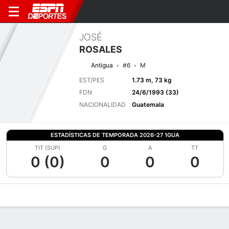
JOSÉ
ROSALES
Antigua
#6
M
EST/PES
1.73 m, 73 kg
FDN
24/6/1993 (33)
NACIONALIDAD
Guatemala
ESTADÍSTICAS DE TEMPORADA 2026-27 1GUA
TIT (SUP)
G
A
TT
0 (0)
0
0
0
Perfil de Jugador
Bio
Noticias
Partidos
Estadísticas