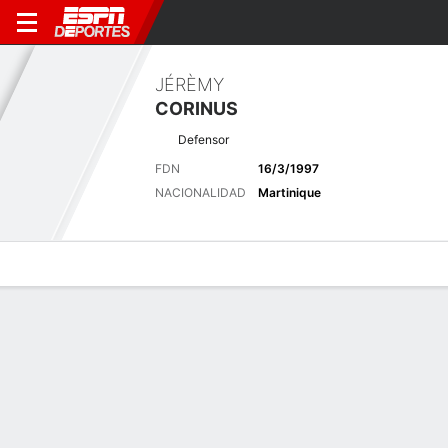
JÉRÈMY
CORINUS
Defensor
FDN
16/3/1997
NACIONALIDAD
Martinique
Perfil de Jugador
Bio
Noticias
Partidos
Estadísticas
Últimas noticias
Ver Todo