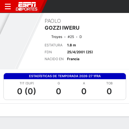
PAOLO
GOZZI IWERU
Troyes
#25
D
ESTATURA
1.8 m
FDN
25/4/2001 (25)
NACIDO EN
Francia
ESTADÍSTICAS DE TEMPORADA 2026-27 1FRA
TIT (SUP)
G
A
TOB
0 (0)
0
0
0
Perfil de Jugador
Bio
Noticias
Partidos
Estadísticas