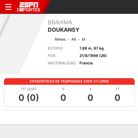
BRAHIMA
DOUKANSY
Nimes
#6
M
EST/PES
1.88 m, 67 kg
FDN
21/8/1999 (26)
NACIONALIDAD
Francia
ESTADÍSTICAS DE TEMPORADA 2026-27 L2FRA
TIT (SUP)
G
A
TT
0 (0)
0
0
0
Perfil de Jugador
Bio
Noticias
Partidos
Estadísticas