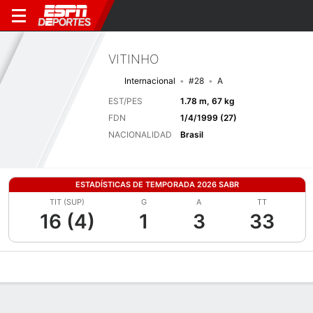
VITINHO
Internacional
#28
A
EST/PES
1.78 m, 67 kg
FDN
1/4/1999 (27)
NACIONALIDAD
Brasil
ESTADÍSTICAS DE TEMPORADA 2026 SABR
TIT (SUP)
G
A
TT
16 (4)
1
3
33
Perfil de Jugador
Bio
Noticias
Partidos
Estadísticas