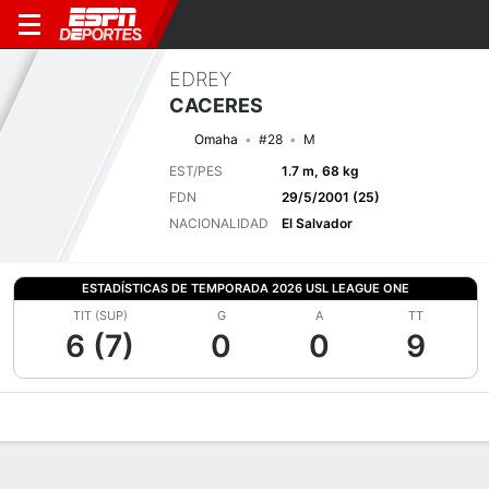
EDREY
CACERES
Omaha
#28
M
EST/PES
1.7 m, 68 kg
FDN
29/5/2001 (25)
NACIONALIDAD
El Salvador
ESTADÍSTICAS DE TEMPORADA 2026 USL LEAGUE ONE
TIT (SUP)
G
A
TT
6 (7)
0
0
9
Perfil de Jugador
Bio
Noticias
Partidos
Estadísticas