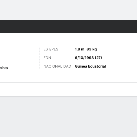
o
Más Deportes
EST/PES
1.8 m, 83 kg
FDN
6/10/1998 (27)
NACIONALIDAD
Guinea Ecuatorial
ista