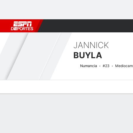
Fútbol
MLB
F. Americano
Básquetbol
WNBA
F1
Boxe
JANNICK
BUYLA
Numancia
#23
Mediocamp
Perfil de Jugador
Bio
Noticias
Partidos
Estadísticas