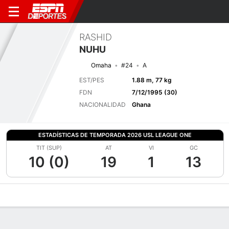
RASHID
NUHU
Omaha
#24
A
EST/PES
1.88 m, 77 kg
FDN
7/12/1995 (30)
NACIONALIDAD
Ghana
ESTADÍSTICAS DE TEMPORADA 2026 USL LEAGUE ONE
TIT (SUP)
AT
VI
GC
10 (0)
19
1
13
Perfil de Jugador
Bio
Noticias
Partidos
Estadísticas