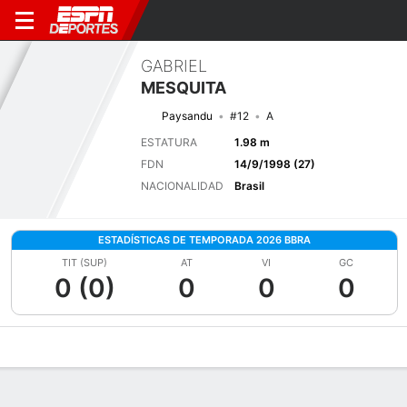
GABRIEL
MESQUITA
Paysandu
#12
A
ESTATURA
1.98 m
FDN
14/9/1998 (27)
NACIONALIDAD
Brasil
ESTADÍSTICAS DE TEMPORADA 2026 BBRA
TIT (SUP)
AT
VI
GC
0 (0)
0
0
0
Perfil de Jugador
Bio
Noticias
Partidos
Estadísticas