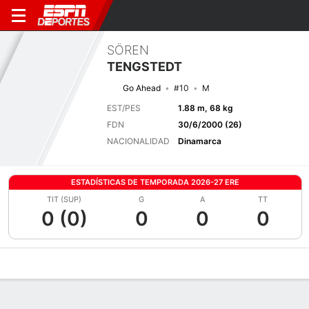
SÖREN
TENGSTEDT
Go Ahead
#10
M
EST/PES
1.88 m, 68 kg
FDN
30/6/2000 (26)
NACIONALIDAD
Dinamarca
ESTADÍSTICAS DE TEMPORADA 2026-27 ERE
TIT (SUP)
G
A
TT
0 (0)
0
0
0
Perfil de Jugador
Bio
Noticias
Partidos
Estadísticas