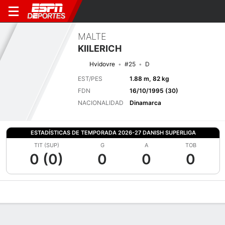
MALTE
KIILERICH
Hvidovre
#25
D
EST/PES
1.88 m, 82 kg
FDN
16/10/1995 (30)
NACIONALIDAD
Dinamarca
ESTADÍSTICAS DE TEMPORADA 2026-27 DANISH SUPERLIGA
TIT (SUP)
G
A
TOB
0 (0)
0
0
0
Perfil de Jugador
Bio
Noticias
Partidos
Estadísticas