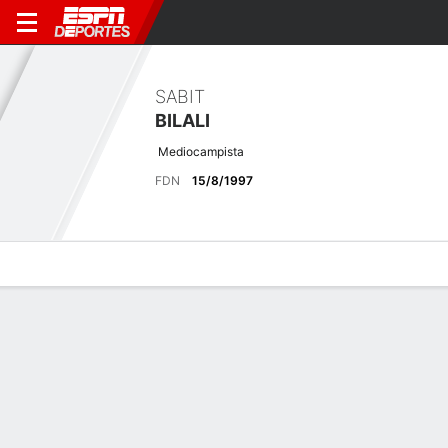
SABIT
BILALI
Mediocampista
FDN
15/8/1997
Perfil de Jugador
Bio
Noticias
Partidos
Estadísticas
Últimas noticias
Ver Todo