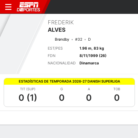
FREDERIK
ALVES
Brøndby
#32
D
EST/PES
1.96 m, 83 kg
FDN
8/11/1999 (26)
NACIONALIDAD
Dinamarca
ESTADÍSTICAS DE TEMPORADA 2026-27 DANISH SUPERLIGA
TIT (SUP)
G
A
TOB
0 (1)
0
0
0
Perfil de Jugador
Bio
Noticias
Partidos
Estadísticas