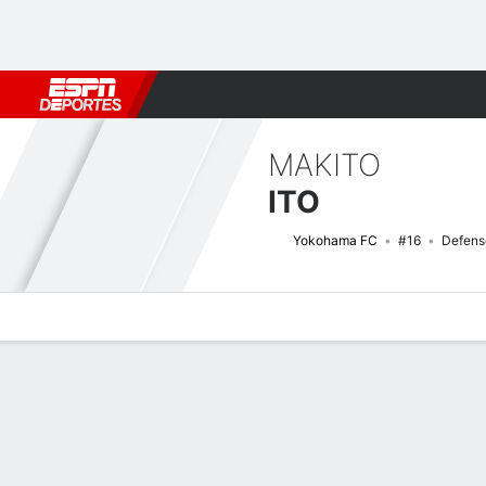
Fútbol
MLB
F. Americano
Básquetbol
WNBA
F1
Boxe
MAKITO
ITO
Yokohama FC
#16
Defens
Perfil de Jugador
Bio
Noticias
Partidos
Estadísticas