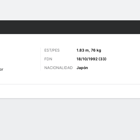
o
Más Deportes
EST/PES
1.83 m, 76 kg
FDN
18/10/1992 (33)
NACIONALIDAD
Japón
or