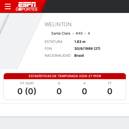
WELINTON
Santa Clara
#49
A
ESTATURA
1.83 m
FDN
30/6/1999 (27)
NACIONALIDAD
Brasil
ESTADÍSTICAS DE TEMPORADA 2026-27 1POR
TIT (SUP)
G
A
TT
0 (0)
0
0
0
Perfil de Jugador
Bio
Noticias
Partidos
Estadísticas