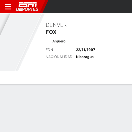
DENVER
FOX
Arquero
FDN
22/11/1997
NACIONALIDAD
Nicaragua
Perfil de Jugador
Bio
Noticias
Partidos
Estadísticas
Últimas noticias
Ver Todo