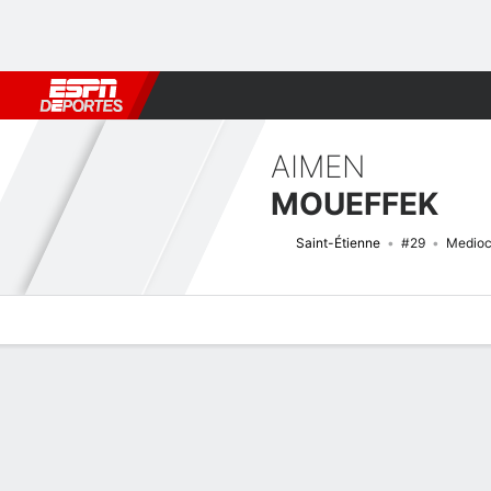
Fútbol
MLB
F. Americano
Básquetbol
WNBA
F1
Boxe
AIMEN
MOUEFFEK
Saint-Étienne
#29
Medioc
Perfil de Jugador
Bio
Noticias
Partidos
Estadísticas