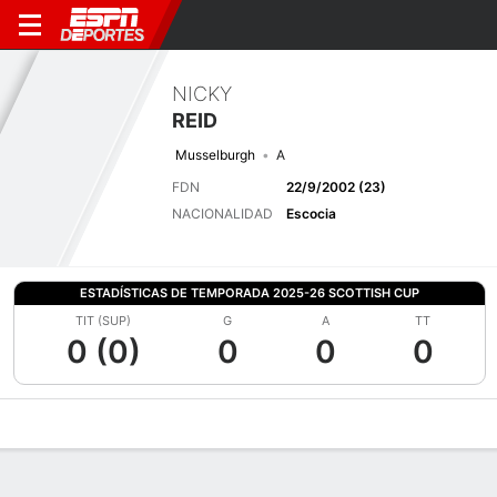
NICKY
REID
Musselburgh
A
FDN
22/9/2002 (23)
NACIONALIDAD
Escocia
ESTADÍSTICAS DE TEMPORADA 2025-26 SCOTTISH CUP
TIT (SUP)
G
A
TT
0 (0)
0
0
0
Perfil de Jugador
Bio
Noticias
Partidos
Estadísticas