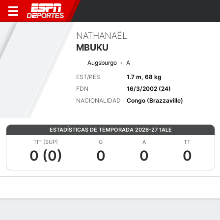
NATHANAËL
MBUKU
Augsburgo
A
EST/PES
1.7 m, 68 kg
FDN
16/3/2002 (24)
NACIONALIDAD
Congo (Brazzaville)
ESTADÍSTICAS DE TEMPORADA 2026-27 1ALE
TIT (SUP)
G
A
TT
0 (0)
0
0
0
Perfil de Jugador
Bio
Noticias
Partidos
Estadísticas