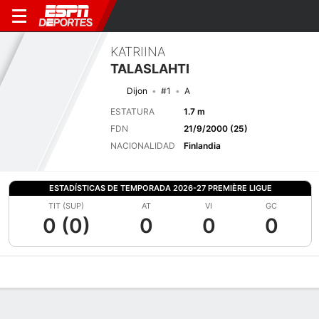
KATRIINA
TALASLAHTI
Dijon
#1
A
ESTATURA
1.7 m
FDN
21/9/2000 (25)
NACIONALIDAD
Finlandia
ESTADÍSTICAS DE TEMPORADA 2026-27 PREMIÈRE LIGUE
TIT (SUP)
AT
VI
GC
0 (0)
0
0
0
Perfil de Jugador
Bio
Noticias
Partidos
Estadísticas