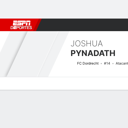
Fútbol
MLB
F. Americano
Básquetbol
WNBA
F1
Boxe
JOSHUA
PYNADATH
FC Dordrecht
#14
Atacan
Perfil de Jugador
Bio
Noticias
Partidos
Estadísticas