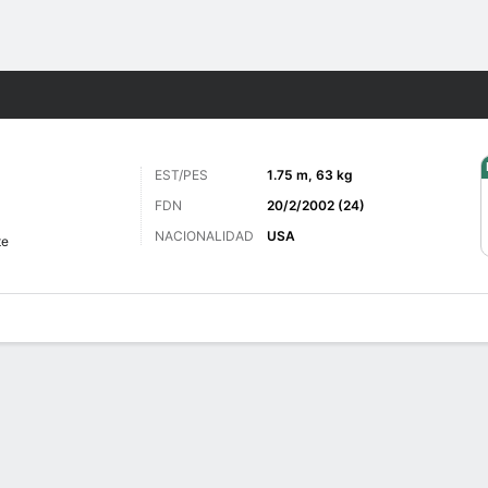
o
Más Deportes
EST/PES
1.75 m, 63 kg
FDN
20/2/2002 (24)
NACIONALIDAD
USA
te