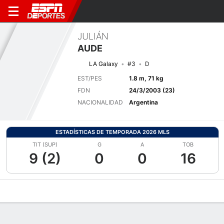
JULIÁN
AUDE
LA Galaxy
#3
D
EST/PES
1.8 m, 71 kg
FDN
24/3/2003 (23)
NACIONALIDAD
Argentina
ESTADÍSTICAS DE TEMPORADA 2026 MLS
TIT (SUP)
G
A
TOB
9 (2)
0
0
16
Perfil de Jugador
Bio
Noticias
Partidos
Estadísticas