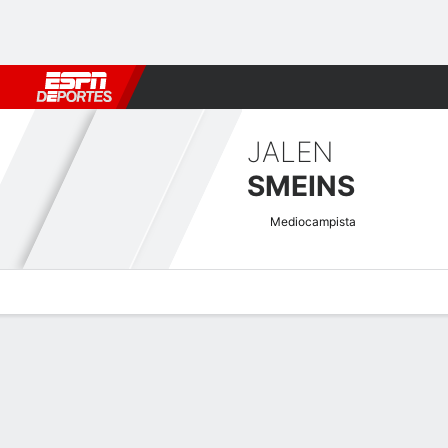
Fútbol
MLB
F. Americano
Básquetbol
WNBA
F1
Boxe
JALEN
SMEINS
Mediocampista
Perfil de Jugador
Bio
Noticias
Partidos
Estadísticas
Atajos Concacaf Nations