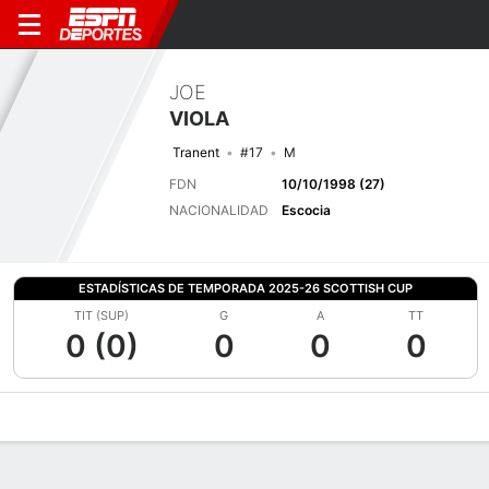
JOE
VIOLA
Tranent
#17
M
FDN
10/10/1998 (27)
NACIONALIDAD
Escocia
ESTADÍSTICAS DE TEMPORADA 2025-26 SCOTTISH CUP
TIT (SUP)
G
A
TT
0 (0)
0
0
0
Perfil de Jugador
Bio
Noticias
Partidos
Estadísticas