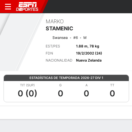
MARKO
STAMENIC
Swansea
#6
M
EST/PES
1.88 m, 78 kg
FDN
19/2/2002 (24)
NACIONALIDAD
Nueva Zelanda
ESTADÍSTICAS DE TEMPORADA 2026-27 DIV 1
TIT (SUP)
G
A
TT
0 (0)
0
0
0
Perfil de Jugador
Bio
Noticias
Partidos
Estadísticas