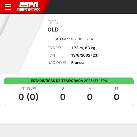
BEN
OLD
St. Étienne
#11
A
EST/PES
1.73 m, 63 kg
FDN
13/8/2002 (23)
NACIDO EN
Francia
ESTADÍSTICAS DE TEMPORADA 2026-27 1FRA
TIT (SUP)
G
A
TT
0 (0)
0
0
0
Perfil de Jugador
Bio
Noticias
Partidos
Estadísticas