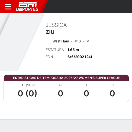
JESSICA
ZIU
West Ham
#16
M
ESTATURA
1.65 m
FDN
6/6/2002 (24)
ESTADÍSTICAS DE TEMPORADA 2026-27 WOMEN'S SUPER LEAGUE
TIT (SUP)
G
A
TT
0 (0)
0
0
0
Perfil de Jugador
Bio
Noticias
Partidos
Estadísticas