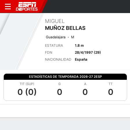
MIGUEL
MUÑOZ BELLAS
Guadalajara
M
ESTATURA
1.8 m
FDN
28/4/1997 (29)
NACIONALIDAD
España
ESTADÍSTICAS DE TEMPORADA 2026-27 2ESP
TIT (SUP)
G
A
TT
0 (0)
0
0
0
Perfil de Jugador
Bio
Noticias
Partidos
Estadísticas