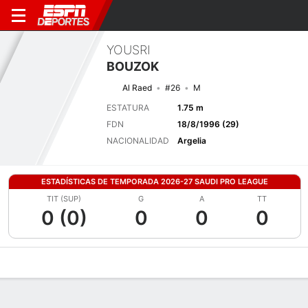
YOUSRI
BOUZOK
Al Raed
#26
M
ESTATURA
1.75 m
FDN
18/8/1996 (29)
NACIONALIDAD
Argelia
ESTADÍSTICAS DE TEMPORADA 2026-27 SAUDI PRO LEAGUE
TIT (SUP)
G
A
TT
0 (0)
0
0
0
Perfil de Jugador
Bio
Noticias
Partidos
Estadísticas