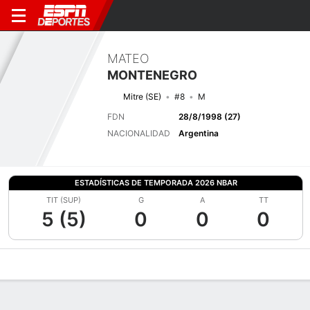
MATEO
MONTENEGRO
Mitre (SE)
#8
M
FDN
28/8/1998 (27)
NACIONALIDAD
Argentina
ESTADÍSTICAS DE TEMPORADA 2026 NBAR
TIT (SUP)
G
A
TT
5 (5)
0
0
0
Perfil de Jugador
Bio
Noticias
Partidos
Estadísticas