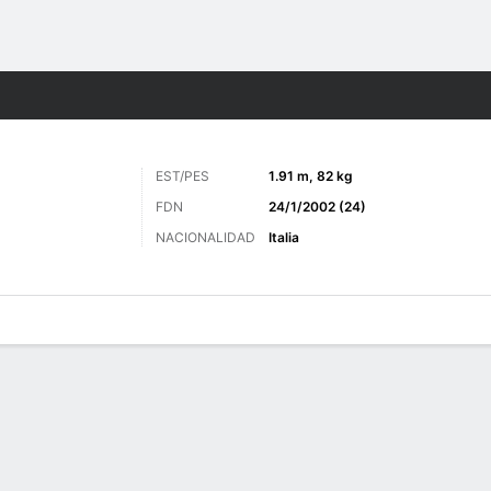
o
Más Deportes
EST/PES
1.91 m, 82 kg
FDN
24/1/2002 (24)
NACIONALIDAD
Italia