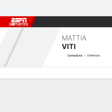
Fútbol
MLB
F. Americano
Básquetbol
WNBA
F1
Boxe
MATTIA
VITI
Sampdoria
Defensor
Perfil de Jugador
Bio
Noticias
Partidos
Estadísticas