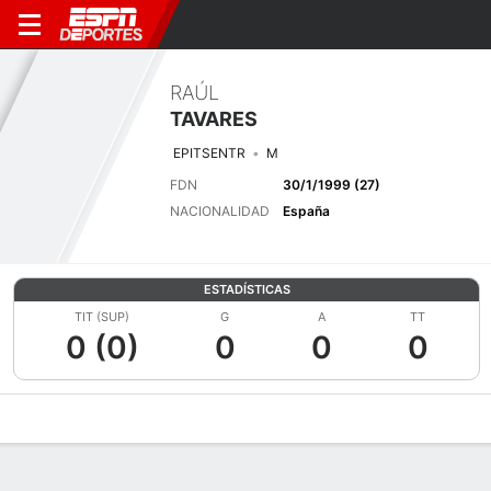
RAÚL
TAVARES
EPITSENTR
M
FDN
30/1/1999 (27)
NACIONALIDAD
España
ESTADÍSTICAS
TIT (SUP)
G
A
TT
0 (0)
0
0
0
Perfil de Jugador
Bio
Noticias
Partidos
Estadísticas