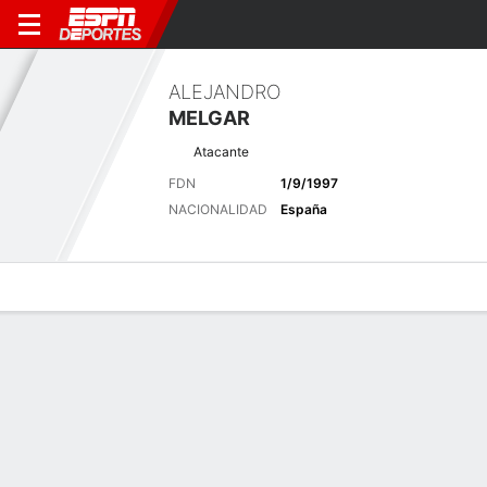
ALEJANDRO
MELGAR
Atacante
FDN
1/9/1997
NACIONALIDAD
España
Perfil de Jugador
Bio
Noticias
Partidos
Estadísticas
Últimas noticias
Ver Todo