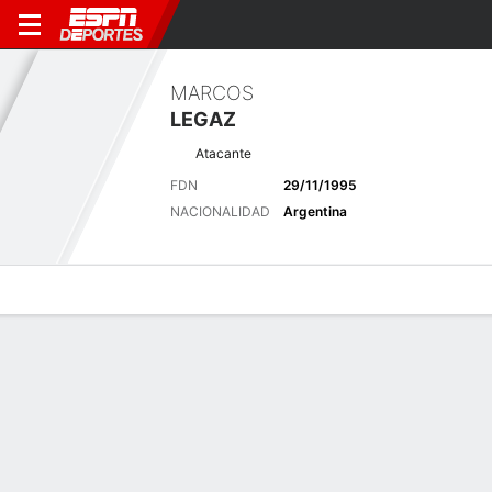
MARCOS
LEGAZ
Atacante
FDN
29/11/1995
NACIONALIDAD
Argentina
Perfil de Jugador
Bio
Noticias
Partidos
Estadísticas
Últimas noticias
Ver Todo