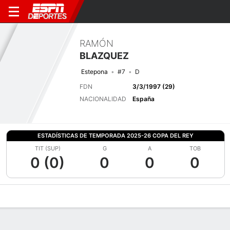
RAMÓN
BLAZQUEZ
Estepona
#7
D
FDN
3/3/1997 (29)
NACIONALIDAD
España
ESTADÍSTICAS DE TEMPORADA 2025-26 COPA DEL REY
TIT (SUP)
G
A
TOB
0 (0)
0
0
0
Perfil de Jugador
Bio
Noticias
Partidos
Estadísticas