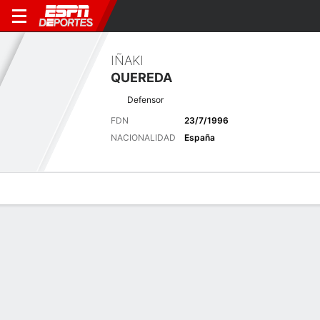
IÑAKI
QUEREDA
Defensor
FDN
23/7/1996
NACIONALIDAD
España
Perfil de Jugador
Bio
Noticias
Partidos
Estadísticas
Últimas noticias
Ver Todo