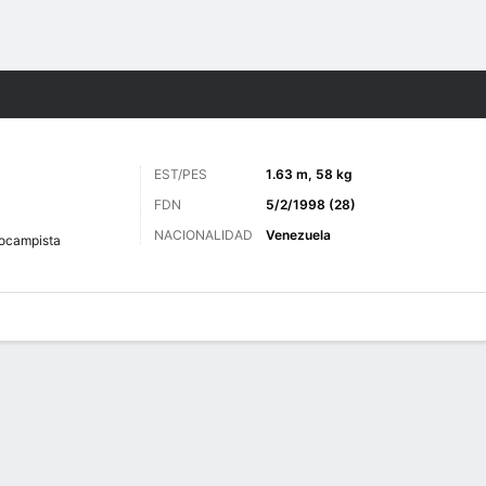
o
Más Deportes
EST/PES
1.63 m, 58 kg
FDN
5/2/1998 (28)
NACIONALIDAD
Venezuela
ocampista