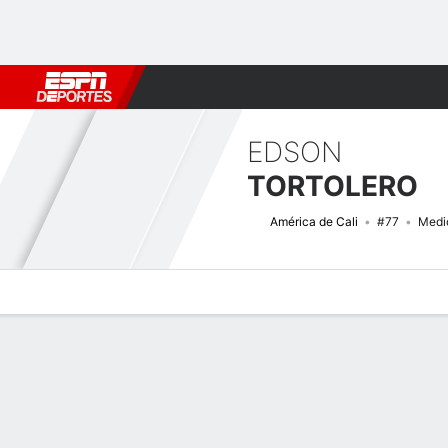
Fútbol
MLB
F. Americano
Básquetbol
WNBA
F1
Boxe
EDSON
TORTOLERO
América de Cali
#77
Medi
Perfil de Jugador
Bio
Noticias
Partidos
Estadísticas