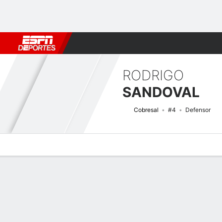
Fútbol
MLB
F. Americano
Básquetbol
WNBA
F1
Boxe
RODRIGO
SANDOVAL
Cobresal
#4
Defensor
Perfil de Jugador
Bio
Noticias
Partidos
Estadísticas