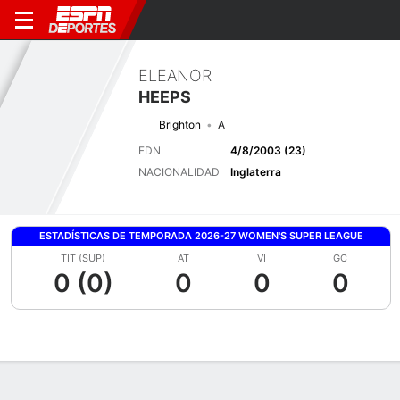
ELEANOR
HEEPS
Brighton
A
FDN
4/8/2003 (23)
NACIONALIDAD
Inglaterra
ESTADÍSTICAS DE TEMPORADA 2026-27 WOMEN'S SUPER LEAGUE
TIT (SUP)
AT
VI
GC
0 (0)
0
0
0
Perfil de Jugador
Bio
Noticias
Partidos
Estadísticas