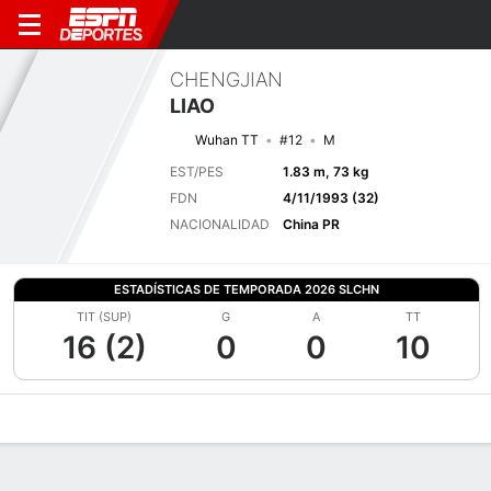
CHENGJIAN
LIAO
Wuhan TT
#12
M
EST/PES
1.83 m, 73 kg
FDN
4/11/1993 (32)
NACIONALIDAD
China PR
ESTADÍSTICAS DE TEMPORADA 2026 SLCHN
TIT (SUP)
G
A
TT
16 (2)
0
0
10
Perfil de Jugador
Bio
Noticias
Partidos
Estadísticas