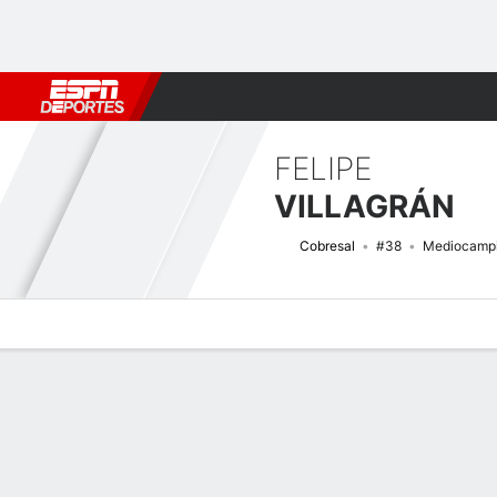
Fútbol
MLB
F. Americano
Básquetbol
WNBA
F1
Boxe
FELIPE
VILLAGRÁN
Cobresal
#38
Mediocampi
Perfil de Jugador
Bio
Noticias
Partidos
Estadísticas