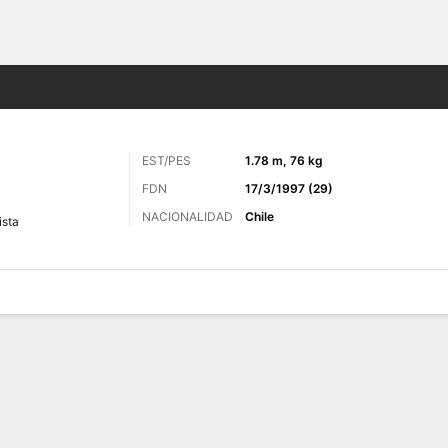
o
Más Deportes
EST/PES
1.78 m, 76 kg
FDN
17/3/1997 (29)
NACIONALIDAD
Chile
sta