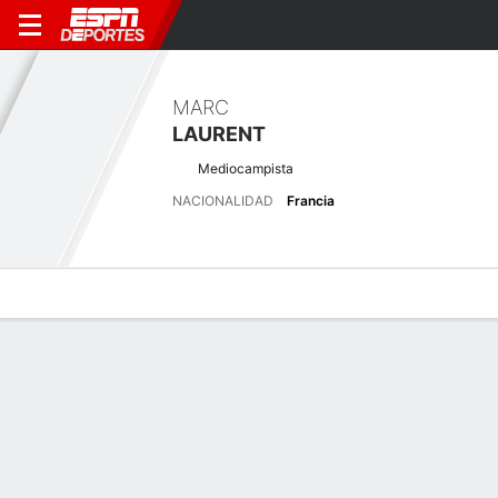
MARC
LAURENT
Mediocampista
NACIONALIDAD
Francia
Perfil de Jugador
Bio
Noticias
Partidos
Estadísticas
Últimas noticias
Ver Todo