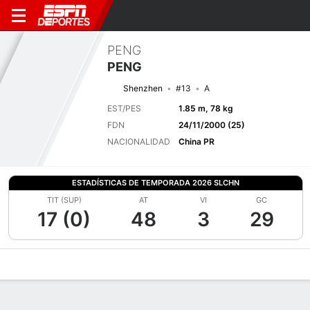
PENG
PENG
Shenzhen
#13
A
EST/PES
1.85 m, 78 kg
FDN
24/11/2000 (25)
NACIONALIDAD
China PR
ESTADÍSTICAS DE TEMPORADA 2026 SLCHN
TIT (SUP)
AT
VI
GC
17 (0)
48
3
29
Perfil de Jugador
Bio
Noticias
Partidos
Estadísticas