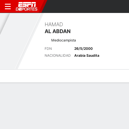
HAMAD
AL ABDAN
Mediocampista
FDN
26/5/2000
NACIONALIDAD
Arabia Saudita
Perfil de Jugador
Bio
Noticias
Partidos
Estadísticas
Últimas noticias
Ver Todo