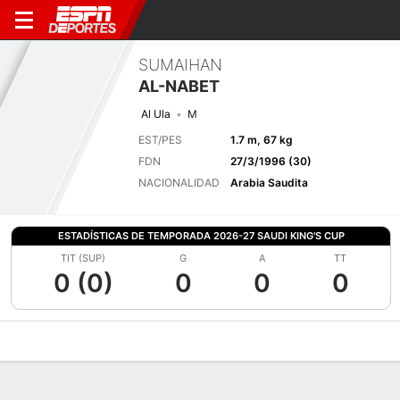
SUMAIHAN
AL-NABET
Al Ula
M
EST/PES
1.7 m, 67 kg
FDN
27/3/1996 (30)
NACIONALIDAD
Arabia Saudita
ESTADÍSTICAS DE TEMPORADA 2026-27 SAUDI KING'S CUP
TIT (SUP)
G
A
TT
0 (0)
0
0
0
Perfil de Jugador
Bio
Noticias
Partidos
Estadísticas