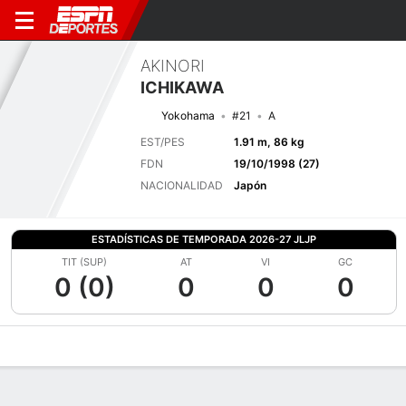
AKINORI
ICHIKAWA
Yokohama
#21
A
EST/PES
1.91 m, 86 kg
FDN
19/10/1998 (27)
NACIONALIDAD
Japón
ESTADÍSTICAS DE TEMPORADA 2026-27 JLJP
TIT (SUP)
AT
VI
GC
0 (0)
0
0
0
Perfil de Jugador
Bio
Noticias
Partidos
Estadísticas