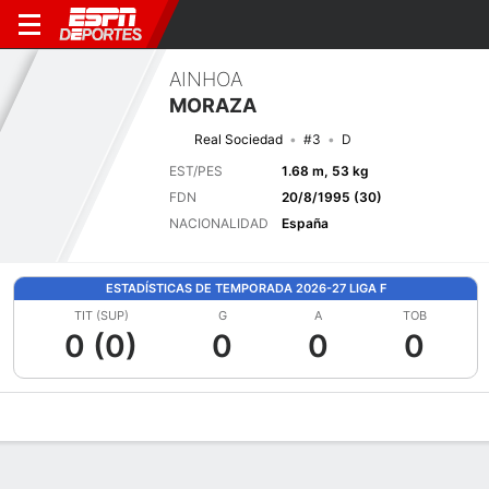
AINHOA
MORAZA
Real Sociedad
#3
D
EST/PES
1.68 m, 53 kg
FDN
20/8/1995 (30)
NACIONALIDAD
España
ESTADÍSTICAS DE TEMPORADA 2026-27 LIGA F
TIT (SUP)
G
A
TOB
0 (0)
0
0
0
Perfil de Jugador
Bio
Noticias
Partidos
Estadísticas