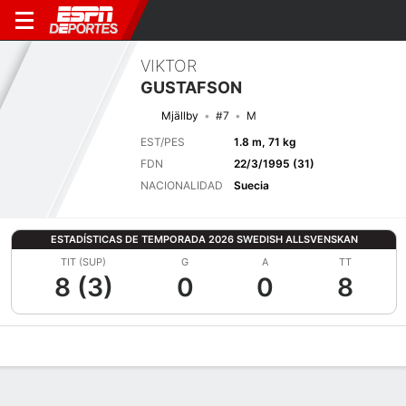
VIKTOR
GUSTAFSON
Mjällby
#7
M
EST/PES
1.8 m, 71 kg
FDN
22/3/1995 (31)
NACIONALIDAD
Suecia
ESTADÍSTICAS DE TEMPORADA 2026 SWEDISH ALLSVENSKAN
TIT (SUP)
G
A
TT
8 (3)
0
0
8
Perfil de Jugador
Bio
Noticias
Partidos
Estadísticas